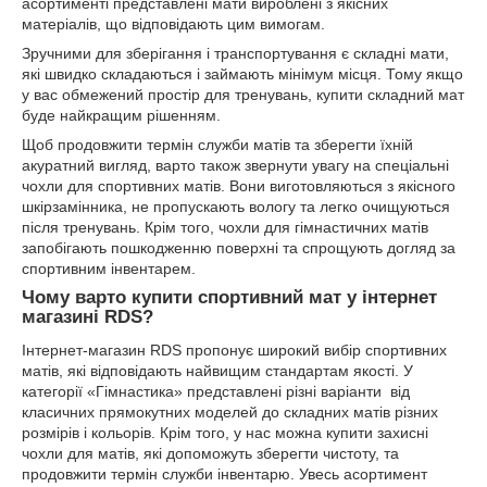
асортименті представлені мати вироблені з якісних
матеріалів, що відповідають цим вимогам.
Зручними для зберігання і транспортування є складні мати,
які швидко складаються і займають мінімум місця. Тому якщо
у вас обмежений простір для тренувань, купити складний мат
буде найкращим рішенням.
Щоб продовжити термін служби матів та зберегти їхній
акуратний вигляд, варто також звернути увагу на спеціальні
чохли для спортивних матів. Вони виготовляються з якісного
шкірзамінника, не пропускають вологу та легко очищуються
після тренувань. Крім того, чохли для гімнастичних матів
запобігають пошкодженню поверхні та спрощують догляд за
спортивним інвентарем.
Чому варто купити спортивний мат у інтернет
магазині RDS?
Інтернет-магазин RDS пропонує широкий вибір спортивних
матів, які відповідають найвищим стандартам якості. У
категорії «Гімнастика» представлені різні варіанти від
класичних прямокутних моделей до складних матів різних
розмірів і кольорів. Крім того, у нас можна купити захисні
чохли для матів, які допоможуть зберегти чистоту, та
продовжити термін служби інвентарю. Увесь асортимент