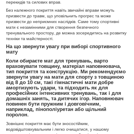
перекидів та силових вправ.
Без належного покриття навіть звичайні вправи можуть
призвести до травм, що уповільнить прогрес та може
призвести до неприємних наслідків. Саме тому спортивні
мати є незамінними для створення безпечного
тренувального простору, де можна зосередитись на розвитку
техніки та майстерності.
На що звернути увагу при виборі спортивного
мату
Коли обираєте мат для тренувань, варто
враховувати товщину, матеріал наповнювача,
тип покриття та конструкцію. Ми рекомендуємо
звернути увагу на мати для спорту з товщиною
від 8 до 10 см, такі гімнастичні мати добре
амортизують удари, та підходить як для
професійних інтенсивних тренувань, так і для
домашніх занять, та дитячих ігор. Наповнювач
повинен бути пружним і довговічним,
наприклад, пінополіуретан або щільний
поролон.
Зовнішнє покриття має бути зносостійким,
водовідштовхувальним і легко очищатися, у нашому