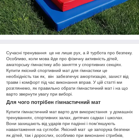
Сучасні тренування це не лише рух, а й турбота про безпеку.
Особливо, коли мова йде про фізичну активність дітей,
аматорську гімнастику або заняття у спортивних секціях.
Купити якісний спортивний мат для гімнастики це
необхідність так як, він забезпечує амортизацію, захист від
травм і комфорт під час виконання вправ. У цій статті ми
розглянемо, як правильно обрати гімнастичний мат і на що
варто звернути увагу при виборі.
Для чого потрібен гімнастичний мат
Купити гімнастичний мат варто для використання у домашніх
тренуваннях, спортивних залах, дитячих садках і школах.
Вони захищають від ударів при падінні і пом’якшують
навантаження на суглоби. Якісний мат це запорука безпеки
як дітей, так і дорослих, особливо при виконанні стрибків,