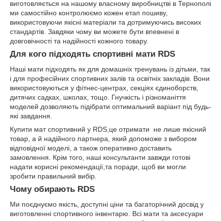
виготовляється на нашому власному виробництві в Тернополі
ми самостійно контролюємо кожен етап пошиву,
використовуючи якісні матеріали та дотримуючись високих
стандартів. Завдяки чому ви можете бути впевнені в
довговічності та надійності кожного товару.
Для кого підходять спортивні мати RDS
Наші мати підходять як для домашніх тренувань із дітьми, так
і для професійних спортивних залів та освітніх закладів. Вони
використовуються у фітнес-центрах, секціях єдиноборств,
дитячих садках, школах, тощо. Гнучкість і різноманіття
моделей дозволяють підібрати оптимальний варіант під будь-
які завдання.
Купити мат спортивний у RDS,це отримати не лише якісний
товар, а й надійного партнера, який допоможе з вибором
відповідної моделі, а також оперативно доставить
замовлення. Крім того, наші консультанти завжди готові
надати корисні рекомендації,та поради, щоб ви могли
зробити правильний вибір.
Чому обирають RDS
Ми поєднуємо якість, доступні ціни та багаторічний досвід у
виготовленні спортивного інвентарю. Всі мати та аксесуари