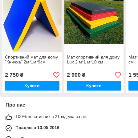
Спортивний мат для дому
Мат спортивний для дому
Мат 
"Книжка" 2м*1м*9см
Lux 2 м*1 м*10 см
см
2 750
2 900
1 5
₴
₴
Купити
Купити
Про нас
100% позитивних з 21 відгука за рік
Працює з 13.05.2016