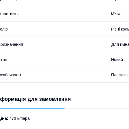
орсткість
М'яка
олір
Різні кол
ризначення
Для гімна
Стан
Новий
собливості
Плоскі ш
нформація для замовлення
іна:
470 ₴/пара