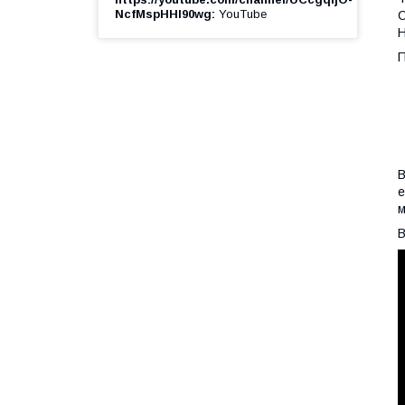
NcfMspHHl90wg
YouTube
С
Н
П
В
е
м
В