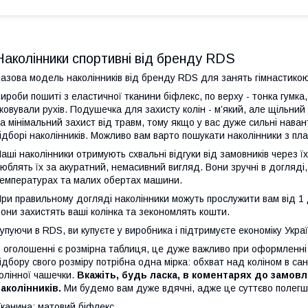
Наколінники спортивні від бренду RDS
азова модель наколінників від бренду RDS для занять гімнастикою,
ироби пошиті з еластичної тканини біфлекс, по верху - тонка гумка
ковували рухів. Подушечка для захисту колін - м’який, але щільни
а мінімальний захист від травм, тому якщо у вас дуже сильні нава
ідборі наколінників. Можливо вам варто пошукати наколінники з пл
аші наколінники отримують схвальні відгуки від замовників через їх 
юблять їх за акуратний, немасивний вигляд. Вони зручні в догляді
емпературах та малих обертах машини.
ри правильному догляді наколінники можуть прослужити вам від 1 
они захистять ваші колінка та зекономлять кошти.
упуючи в RDS, ви купуєте у виробника і підтримуєте економіку Укра
 оголошенні є розмірна таблиця, це дуже важливо при оформленні 
ідбору свого розміру потрібна одна мірка: обхват над коліном в с
олінної чашечки.
Вкажіть, будь ласка, в коментарях до замовл
аколінників.
Ми будемо вам дуже вдячні, адже це суттєво полегш
канина: матовий біфлекс.