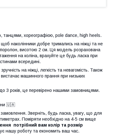
 танцями, хореографією, pole dance, high heels.
, щоб наколінники добре тримались на ніжці та не
й поролон, висотою 2 см. Ця модель розрахована
нтаження на коліна, врахуйте це будь ласка при
астинами всередині.
зручність на ніжці, легкість та невагомість. Також
, вистачає машинного прання при низьких
до 3 років, це перевірено нашими замовницями.
їни 🇺🇦
замовлення. Зверніть, будь ласка, увагу, що для
антиметрах. Поміряти необхідно на 4-5 см вище
ення потрібний вам колір та розмір
ує нашу роботу та економить ваш час.