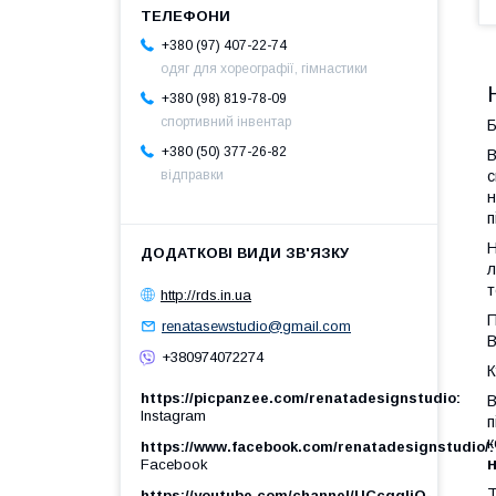
+380 (97) 407-22-74
одяг для хореографії, гімнастики
+380 (98) 819-78-09
спортивний інвентар
Б
+380 (50) 377-26-82
В
с
відправки
н
п
Н
л
т
http://rds.in.ua
П
renatasewstudio@gmail.com
В
+380974072274
К
https://picpanzee.com/renatadesignstudio
В
Instagram
п
к
https://www.facebook.com/renatadesignstudio/
н
Facebook
Т
https://youtube.com/channel/UCcgqIjO-