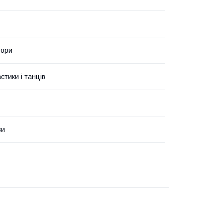
ьори
стики і танців
ви