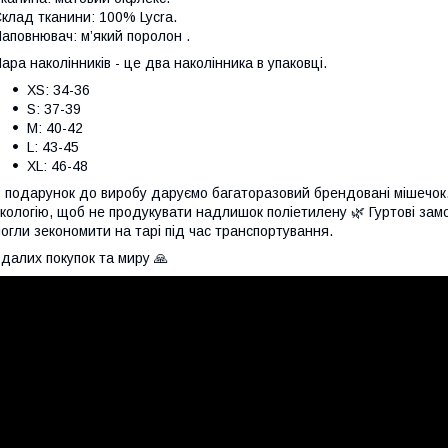
клад тканини: 100% Lycra.
аповнювач: м’який поролон .
ара наколінників - це два наколінника в упаковці.
XS: 34-36
S: 37-39
M: 40-42
L: 43-45
XL: 46-48
 подарунок до виробу даруємо багаторазовий брендовані мішечок
кологію, щоб не продукувати надлишок поліетилену 🌿 Гуртові зам
огли зекономити на тарі під час транспортування.
далих покупок та миру 🙏