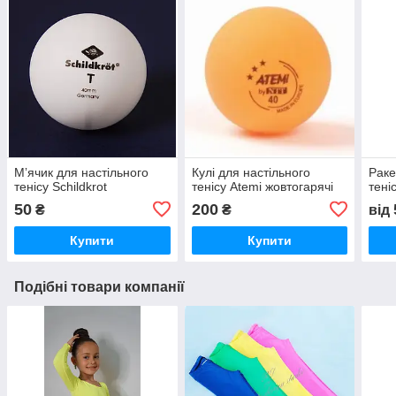
Мʼячик для настільного
Кулі для настільного
Раке
тенісу Schildkrot
тенісу Atemi жовтогарячі
тені
50
200
₴
₴
від
Купити
Купити
Подібні товари компанії