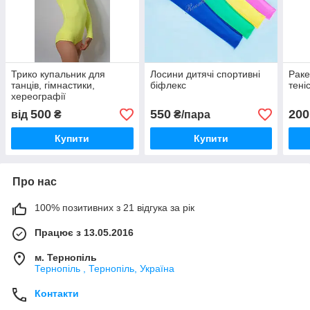
Трико купальник для
Лосини дитячі спортивні
Раке
танців, гімнастики,
біфлекс
тені
хереографії
500
550
200
від
₴
₴/пара
Купити
Купити
Про нас
100% позитивних з 21 відгука за рік
Працює з 13.05.2016
м. Тернопіль
Тернопіль , Тернопіль, Україна
Контакти