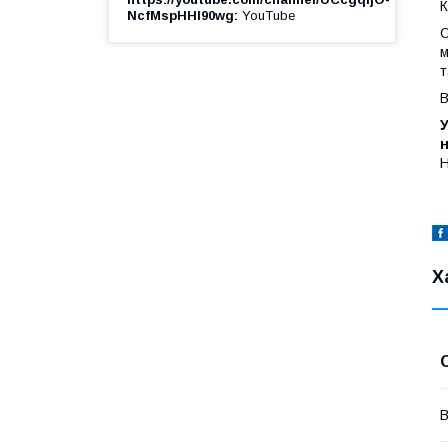
К
NcfMspHHl90wg
YouTube
О
м
т
В
У
Н
Х
В