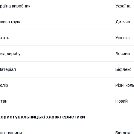
раїна виробник
Україна
ікова група
Дитяча
тать
Унісекс
ид виробу
Лосини
атеріал
Біфлекс
олір
Різні кол
Стан
Новий
Користувальницькі характеристики
ип тканини
Біфлекс