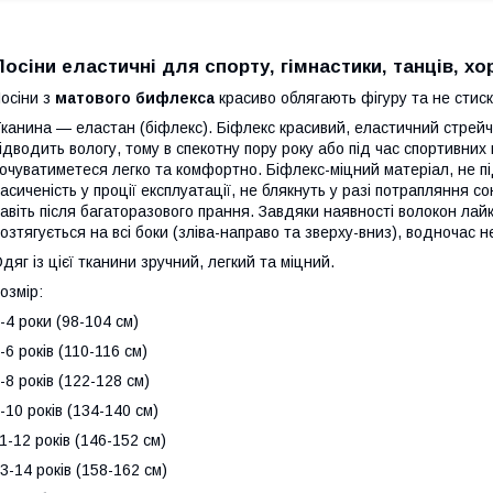
Лосіни еластичні для спорту, гімнастики, танців, хо
осіни з
матового бифлекса
красиво облягають фігуру та не стиск
канина — еластан (біфлекс). Біфлекс красивий, еластичний стрей
ідводить вологу, тому в спекотну пору року або під час спортивних
очуватиметеся легко та комфортно. Біфлекс-міцний матеріал, не 
асиченість у проції експлуатації, не блякнуть у разі потрапляння со
авіть після багаторазового прання. Завдяки наявності волокон лай
озтягується на всі боки (зліва-направо та зверху-вниз), водночас
дяг із цієї тканини зручний, легкий та міцний.
озмір:
-4 роки (98-104 см)
-6 років (110-116 см)
-8 років (122-128 см)
-10 років (134-140 см)
1-12 років (146-152 см)
3-14 років (158-162 см)