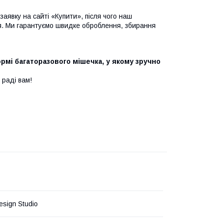
явку на сайті «Купити», після чого наш
я. Ми гарантуємо швидке оброблення, збирання
мі багаторазового мішечка, у якому зручно
 раді вам!
esign Studio