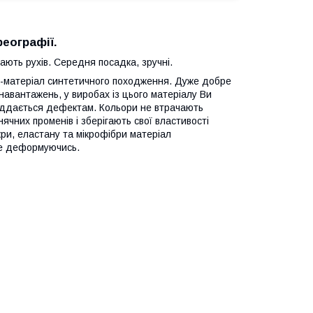
реографії.
ають рухів. Середня посадка, зручні.
ч-матеріал синтетичного походження. Дуже добре
 навантажень, у виробах із цього матеріалу Ви
піддається дефектам. Кольори не втрачають
нячних променів і зберігають свої властивості
кри, еластану та мікрофібри матеріал
 не деформуючись.