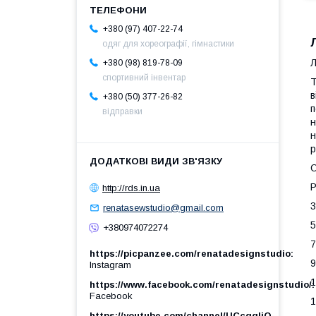
+380 (97) 407-22-74
одяг для хореографії, гімнастики
Л
+380 (98) 819-78-09
спортивний інвентар
Т
в
+380 (50) 377-26-82
п
відправки
н
н
р
О
Р
http://rds.in.ua
3
renatasewstudio@gmail.com
5
+380974072274
7
https://picpanzee.com/renatadesignstudio
9
Instagram
1
https://www.facebook.com/renatadesignstudio/
Facebook
1
https://youtube.com/channel/UCcgqIjO-