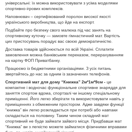
універсальні: їх можна використовувати з усіма моделями
спортивно-ігрових комплексів.
Наповнювач – сертифікований поролон високої якості
українського виробництва, що йде на експорт.
Подбайте про безпеку свого малюка під час занять на
спортивному куточку — замовте гімнастичний мат. Вартість
цих пристосувань порадує вас своєю демократичністю.
Доставка товарів здійснюється по всій Україні. Сплатити
замовлення можна банківським переказом, перерахуванням
на картку ФОП Приватбанку.
Працюємо із бюджетними організаціями. З усіх питань
звертайтесь до нас за одним із зазначених телефонів.
Спортивний мат для дому “Книжка” 2м*1м*9см -
це
компактне і водночас функціональне спортивне знаряддя для
заняття спортом вдома, спортзалі чи іншому спеціальному
приміщенні. Його легко зберігати та використовувати навіть у
приміщеннях з обмеженим простором. Адже завдяки функції
“книжка” він легко розкладається при потребі або навпаки
складається на половину. Таким чином складний мат
спортивний не буде займати зайвого місця. Придбавши мат
“Книжка” ви з легкістю можете займатися фізичними вправами