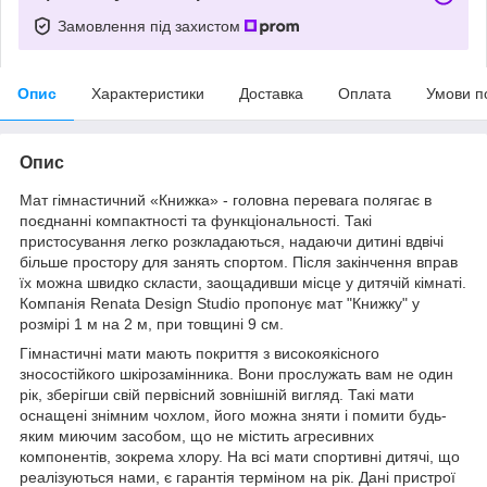
Замовлення під захистом
Опис
Характеристики
Доставка
Оплата
Умови п
Опис
Мат гімнастичний «Книжка» - головна перевага полягає в
поєднанні компактності та функціональності. Такі
пристосування легко розкладаються, надаючи дитині вдвічі
більше простору для занять спортом. Після закінчення вправ
їх можна швидко скласти, заощадивши місце у дитячій кімнаті.
Компанія Renata Design Studio пропонує мат "Книжку" у
розмірі 1 м на 2 м, при товщині 9 см.
Гімнастичні мати мають покриття з високоякісного
зносостійкого шкірозамінника. Вони прослужать вам не один
рік, зберігши свій первісний зовнішній вигляд. Такі мати
оснащені знімним чохлом, його можна зняти і помити будь-
яким миючим засобом, що не містить агресивних
компонентів, зокрема хлору. На всі мати спортивні дитячі, що
реалізуються нами, є гарантія терміном на рік. Дані пристрої