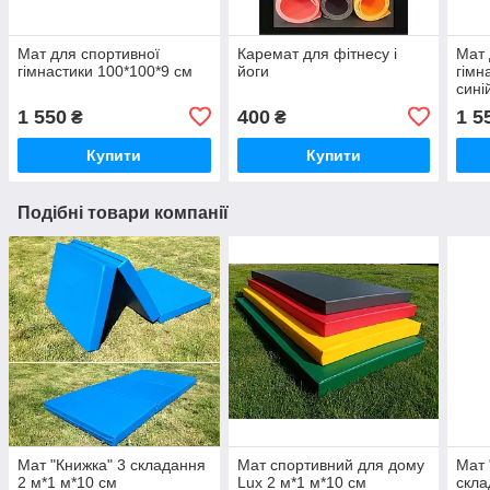
Мат для спортивної
Каремат для фітнесу і
Мат 
гімнастики 100*100*9 см
йоги
гімн
сині
1 550
400
1 5
₴
₴
Купити
Купити
Подібні товари компанії
Мат "Книжка" 3 складання
Мат спортивний для дому
Мат 
2 м*1 м*10 см
Lux 2 м*1 м*10 см
скла