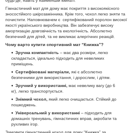
будь-де, навіть у найменшій кімнаті.
Гімнастичний мат для дому має покриття з високоякісного
зносостійкого шкірозамінника. Крім того, чохол легко зняти та
почистити. Наповнювачем є сертифікований поролон високої
якості українського виробництва. Він забезпечує високу
амортизацію довговічність та екологічність. Абсолютно
безпечний для дітей, та не викликає алергічних реакцій.
Чому варто купити спортивний мат “Книжка”?
Зручна компактність
– має два розміри, легко
складається, ідеально підходить для невеликих
приміщень.
Сертифіковані матеріали,
які є абсолютно
безпечними для використання, і дорослим, і дітям.
Зручний у використанні,
має невелику вагу (до 6
кг), легко транспортується.
Знімний чохол,
який легко очищається. Стійкий до
пошкоджень.
Універсальний у використанні
– підходить для
домашніх тренувань, гімнастичних вправ, акробати та
рухливих ігор.
Замовити гімнастичний чохол для дому “Книжка” за