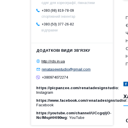
одяг для хореографії, гімнастики
+380 (98) 819-78-09
спортивний інвентар
П
+380 (50) 377-26-82
Є
відправки
Ч
Н
С
Н
http://rds.in.ua
П
renatasewstudio@gmail.com
+380974072274
https://picpanzee.com/renatadesignstudio
Instagram
Х
https://www.facebook.com/renatadesignstudio/
Facebook
https://youtube.com/channel/UCcgqIjO-
NcfMspHHl90wg
YouTube