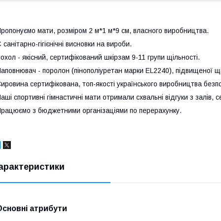
ропонуємо мати, розміром 2 м*1 м*9 см, власного виробництва.
 санітарно-гігієнічні висновки на вироби.
охол - якісний, сертифікований шкірзам 9-11 групи щільності.
аповнювач - поролон (пінополіуретан марки EL2240), підвищеної щі
ировина сертифікована, топ-якості українського виробництва безп
аші спортивні гімнастичні мати отримали схвальні відгуки з залів, с
рацюємо з бюджетними організаціями по перерахунку.
арактеристики
Основні атрибути