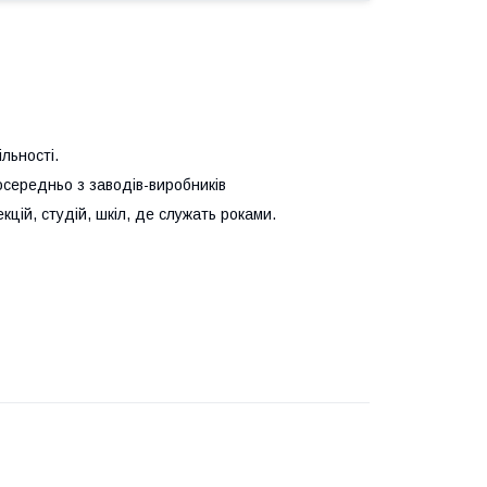
льності.
осередньо з заводів-виробників
екцій, студій, шкіл, де служать роками.