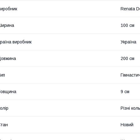
иробник
Renata D
Ширина
100 см
раїна виробник
Україна
Довжина
200 см
ип
Гімнасти
Товщина
9 см
олір
Різні кол
Стан
Новий