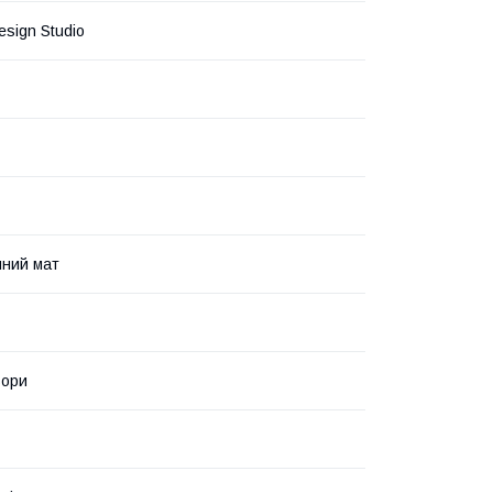
esign Studio
чний мат
ьори