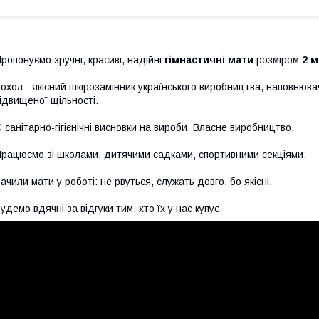
ропонуємо зручні, красиві, надійні
гімнастичні
мати
розміром
2 м
охол - якісний шкірозамінник українського виробництва, наповнювач
ідвищеної щільності.
 санітарно-гігієнічні висновки на вироби. Власне виробництво.
рацюємо зі школами, дитячими садками, спортивними секціями.
ачили мати у роботі: не рвуться, служать довго, бо якісні.
удемо вдячні за відгуки тим, хто їх у нас купує.