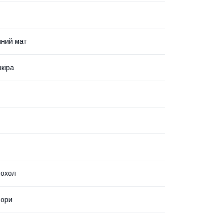
чний мат
кіра
чохол
ьори