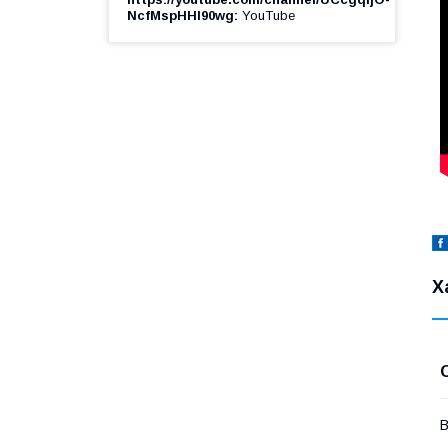
NcfMspHHl90wg
YouTube
Х
В