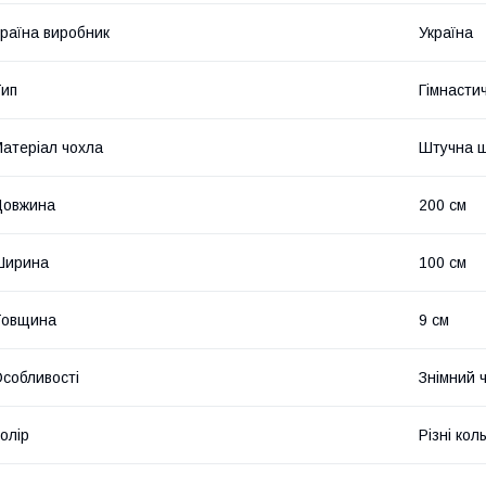
раїна виробник
Україна
ип
Гімнасти
атеріал чохла
Штучна ш
Довжина
200 см
Ширина
100 см
Товщина
9 см
собливості
Знімний 
олір
Різні кол