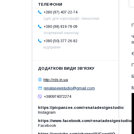
+380 (97) 407-22-74
одяг для хореографії, гімнастики
П
+380 (98) 819-78-09
спортивний інвентар
Ч
+380 (50) 377-26-82
п
відправки
Є
П
Б
http://rds.in.ua
Б
renatasewstudio@gmail.com
+380974072274
https://picpanzee.com/renatadesignstudio
Instagram
https://www.facebook.com/renatadesignstudio/
Facebook
https://youtube.com/channel/UCcgqIjO-