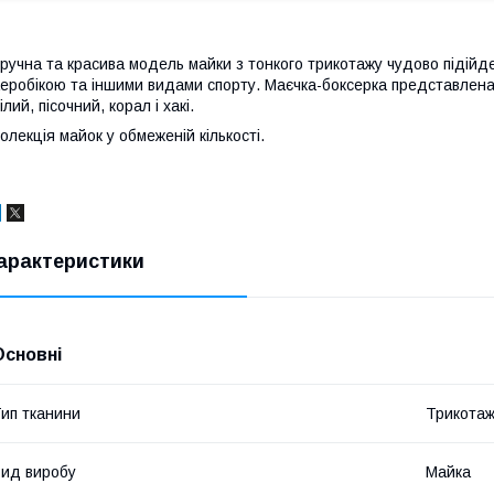
ручна та красива модель майки з тонкого трикотажу чудово підійд
еробікою та іншими видами спорту. Маєчка-боксерка представлена 
ілий, пісочний, корал і хакі.
олекція майок у обмеженій кількості.
арактеристики
Основні
ип тканини
Трикота
ид виробу
Майка