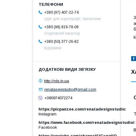
+380 (97) 407-22-74
З
одяг для хореографії, гімнастики
а
+380 (98) 819-78-09
б
спортивний інвентар
К
+380 (50) 377-26-82
відправки
Х
http://rds.in.ua
renatasewstudio@gmail.com
+380974072274
https://picpanzee.com/renatadesignstudio
Т
Instagram
https://www.facebook.com/renatadesignstudio/
Facebook
В
https://youtube.com/channel/UCcgqIjO-