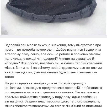
Здоровий сон має величезне значення, тому піклуватися про
нього – це потреба номер один. Добре виспатися і відпочити
в теплому ліжку легко, але ось що робити в польових умовах,
наприклад, у поході чи подорожі? А якщо на вулиці ще й
холодно? Все просто, потрібно лише купити теплий спальний
мішок. З ним ночі на свіжому повітрі здаватимуться не такими
вже й холодними, у ньому завжди буде зручно, затишно та
тепло.
Ця річ - справжня знахідка для любителів туризму з
ночівлями, а також для представників професій, пов'язаних із
проведенням часу в екстремальних умовах. Застосовується
спальник найчастіше в холодну пору року, адже зроблений
він на флісі. Завдяки властивостям цього теплого матеріалу,
мішок зберігає температуру, до того ж він м'який та приємний