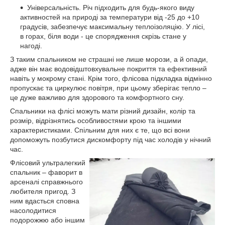
Універсальність. Річ підходить для будь-якого виду
активностей на природі за температури від -25 до +10
градусів, забезпечує максимальну теплоізоляцію. У лісі,
в горах, біля води - це спорядження скрізь стане у
нагоді.
З таким спальником не страшні не лише морози, а й опади,
адже він має водовідштовхувальне покриття та ефективний
навіть у мокрому стані. Крім того, флісова підкладка відмінно
пропускає та циркулює повітря, при цьому зберігає тепло –
це дуже важливо для здорового та комфортного сну.
Спальники на флісі можуть мати різний дизайн, колір та
розмір, відрізнятись особливостями крою та іншими
характеристиками. Спільним для них є те, що всі вони
допоможуть позбутися дискомфорту під час холодів у нічний
час.
Флісовий ультралегкий
спальник – фаворит в
арсеналі справжнього
любителя пригод. З
ним вдасться сповна
насолодитися
подорожжю або іншим