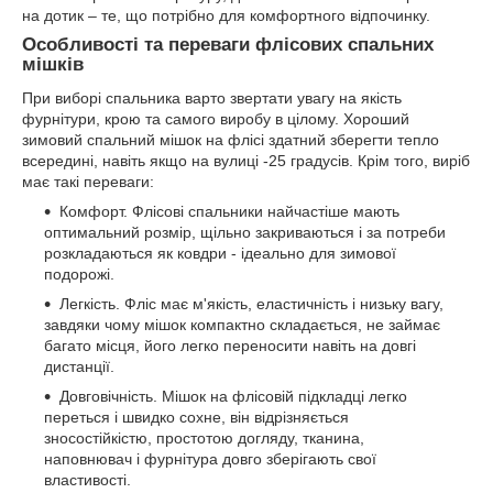
на дотик – те, що потрібно для комфортного відпочинку.
Особливості та переваги флісових спальних
мішків
При виборі спальника варто звертати увагу на якість
фурнітури, крою та самого виробу в цілому. Хороший
зимовий спальний мішок на флісі здатний зберегти тепло
всередині, навіть якщо на вулиці -25 градусів. Крім того, виріб
має такі переваги:
Комфорт. Флісові спальники найчастіше мають
оптимальний розмір, щільно закриваються і за потреби
розкладаються як ковдри - ідеально для зимової
подорожі.
Легкість. Фліс має м'якість, еластичність і низьку вагу,
завдяки чому мішок компактно складається, не займає
багато місця, його легко переносити навіть на довгі
дистанції.
Довговічність. Мішок на флісовій підкладці легко
переться і швидко сохне, він відрізняється
зносостійкістю, простотою догляду, тканина,
наповнювач і фурнітура довго зберігають свої
властивості.