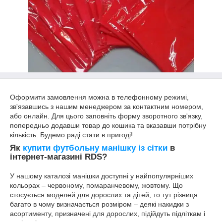
Оформити замовлення можна в телефонному режимі,
зв'язавшись з нашим менеджером за контактним номером,
або онлайн. Для цього заповніть форму зворотного зв'язку,
попередньо додавши товар до кошика та вказавши потрібну
кількість. Будемо раді стати в пригоді!
Як
купити футбольну манішку із сітки
в
інтернет-магазині RDS?
У нашому каталозі манішки доступні у найпопулярніших
кольорах – червоному, помаранчевому, жовтому. Що
стосується моделей для дорослих та дітей, то тут різниця
багато в чому визначається розміром – деякі накидки з
асортименту, призначені для дорослих, підійдуть підліткам і