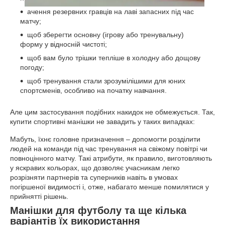
ачення резервних гравців на лаві запасних під час
матчу;
щоб зберегти основну (ігрову або тренувальну)
форму у відносній чистоті;
щоб вам було трішки тепліше в холодну або дощову
погоду;
щоб тренування стали зрозумілішими для юних
спортсменів, особливо на початку навчання.
Але цим застосування подібних накидок не обмежується. Так,
купити спортивні манішки не завадить у таких випадках:
Мабуть, їхнє головне призначення – допомогти розділити
людей на команди під час тренування на свіжому повітрі чи
повноцінного матчу. Такі атрибути, як правило, виготовляють
у яскравих кольорах, що дозволяє учасникам легко
розрізняти партнерів та суперників навіть в умовах
погіршеної видимості і, отже, набагато менше помилятися у
прийнятті рішень.
Манішки для футболу та ще кілька
варіантів їх використання