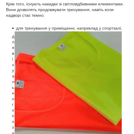
Крім того, існують накидки зі світловідбивними елементами.
Вони дозволять продовжувати тренування, навіть коли
надворі стає темно.
для тренування у приміщенні, наприклад у спортзалі;
д
л
я
в
і
з
у
а
л
ь
н
о
г
о
п
о
з
н