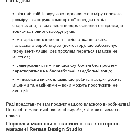
навіть дітям.
вільний крій із округлою горловиною в міру великого
розміру – запорука комфортної посадки на тілі
спортсмена, в тому числі поверх основної екіпіровки, й
водночас повної свободи рухів;
матеріал виготовлення – якісна тканина сітка
польського виробництва (поліестер), що забезпечує
гарну вентиляцію, без проблем переться і майже не
мнеться;
універсальність – манішки футбольні без проблем
перетворяться на баскетбольні, гандбольні тощо;
мінімальна кількість швів, що робить накидки досить
міцними та надійними – вони можуть прослужити не
один рік.
Раді представити вам продукт нашого власного виробництва!
Це легкі та еластичні тканинні вироби, які мають чимало
плюсів:
Переваги манішки з тканини сітка в інтернет-
магазині Renata Design Studio